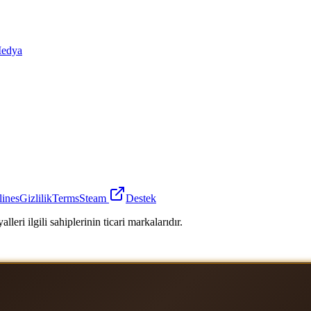
edya
lines
Gizlilik
Terms
Steam
Destek
leri ilgili sahiplerinin ticari markalarıdır.