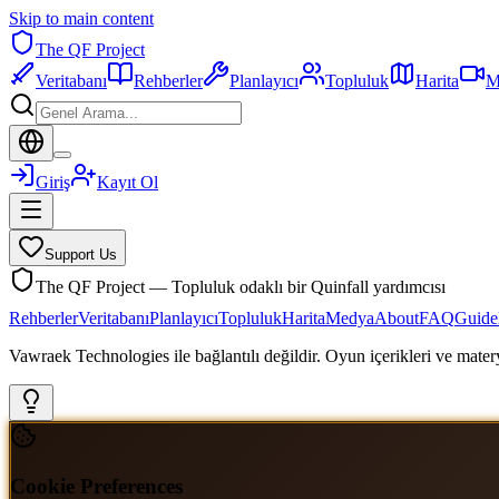
Skip to main content
The QF Project
Veritabanı
Rehberler
Planlayıcı
Topluluk
Harita
M
Giriş
Kayıt Ol
Support Us
The QF Project — Topluluk odaklı bir Quinfall yardımcısı
Rehberler
Veritabanı
Planlayıcı
Topluluk
Harita
Medya
About
FAQ
Guide
Vawraek Technologies ile bağlantılı değildir. Oyun içerikleri ve materyal
Cookie Preferences