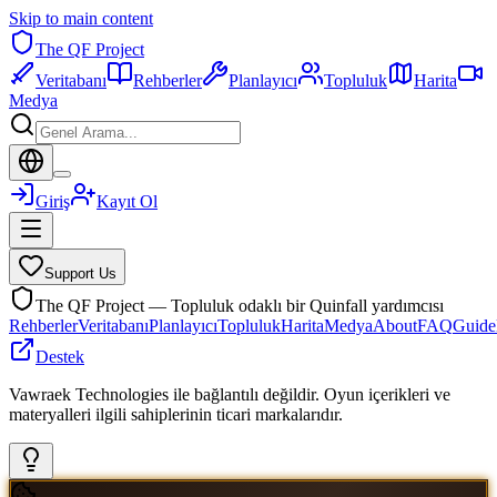
Skip to main content
The QF Project
Veritabanı
Rehberler
Planlayıcı
Topluluk
Harita
Medya
Giriş
Kayıt Ol
Support Us
The QF Project — Topluluk odaklı bir Quinfall yardımcısı
Rehberler
Veritabanı
Planlayıcı
Topluluk
Harita
Medya
About
FAQ
Guide
Destek
Vawraek Technologies ile bağlantılı değildir. Oyun içerikleri ve
materyalleri ilgili sahiplerinin ticari markalarıdır.