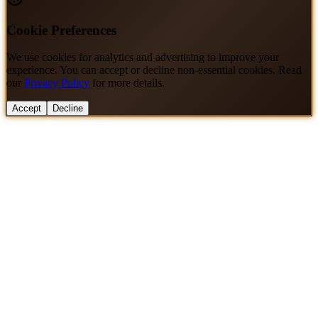
Cookie Preferences
We use cookies for analytics and advertising to improve your
experience. You can accept or decline non-essential cookies. Read
our
Privacy Policy
for more details.
Accept
Decline