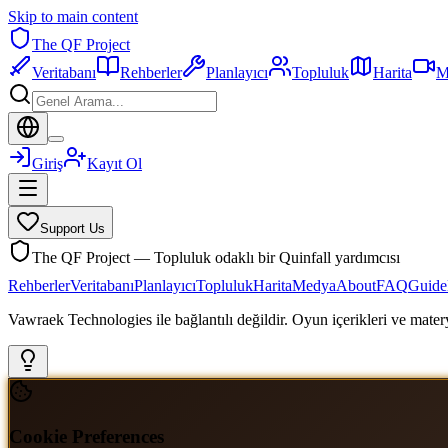
Skip to main content
The QF Project
Veritabanı
Rehberler
Planlayıcı
Topluluk
Harita
M
Giriş
Kayıt Ol
Support Us
The QF Project — Topluluk odaklı bir Quinfall yardımcısı
Rehberler
Veritabanı
Planlayıcı
Topluluk
Harita
Medya
About
FAQ
Guide
Vawraek Technologies ile bağlantılı değildir. Oyun içerikleri ve materyal
Cookie Preferences