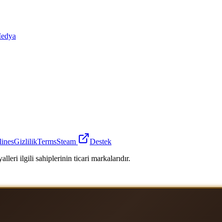
edya
lines
Gizlilik
Terms
Steam
Destek
leri ilgili sahiplerinin ticari markalarıdır.