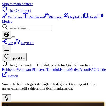
Skip to main content
The QF Project
Veritabanı
Rehberler
Planlayıcı
Topluluk
Harita
Medya
Giriş
Kayıt Ol
Support Us
The QF Project — Topluluk odaklı bir Quinfall yardımcısı
Rehberler
Veritabanı
Planlayıcı
Topluluk
Harita
Medya
About
FAQ
Guide
Destek
Vawraek Technologies ile bağlantılı değildir. Oyun içerikleri ve
materyalleri ilgili sahiplerinin ticari markalarıdır.