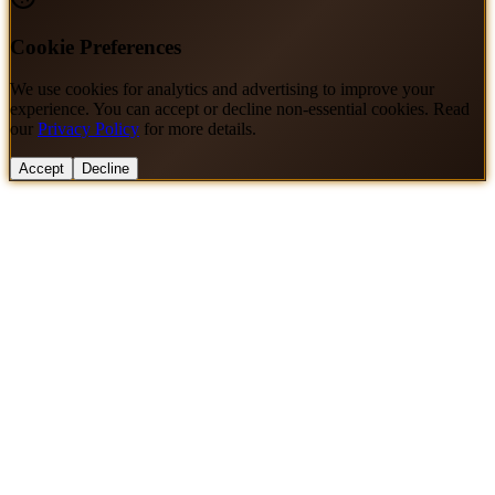
Cookie Preferences
We use cookies for analytics and advertising to improve your
experience. You can accept or decline non-essential cookies. Read
our
Privacy Policy
for more details.
Accept
Decline