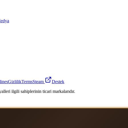
edya
lines
Gizlilik
Terms
Steam
Destek
leri ilgili sahiplerinin ticari markalarıdır.