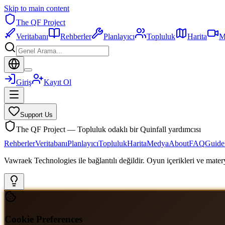
Skip to main content
The QF Project
Veritabanı
Rehberler
Planlayıcı
Topluluk
Harita
M
Giriş
Kayıt Ol
Support Us
The QF Project — Topluluk odaklı bir Quinfall yardımcısı
Rehberler
Veritabanı
Planlayıcı
Topluluk
Harita
Medya
About
FAQ
Guide
Vawraek Technologies ile bağlantılı değildir. Oyun içerikleri ve materyal
Cookie Preferences