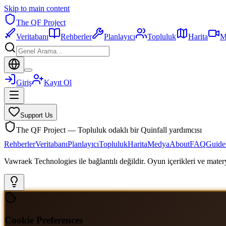
Skip to main content
The QF Project
Veritabanı
Rehberler
Planlayıcı
Topluluk
Harita
M
Giriş
Kayıt Ol
Support Us
The QF Project — Topluluk odaklı bir Quinfall yardımcısı
Rehberler
Veritabanı
Planlayıcı
Topluluk
Harita
Medya
About
FAQ
Guide
Vawraek Technologies ile bağlantılı değildir. Oyun içerikleri ve materyal
Cookie Preferences