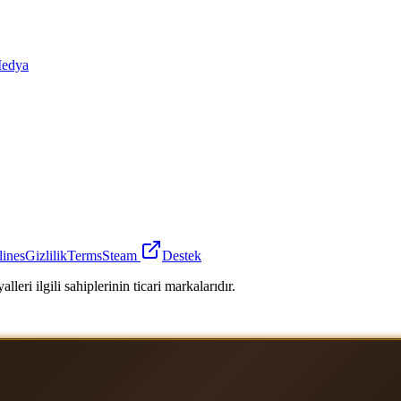
edya
lines
Gizlilik
Terms
Steam
Destek
leri ilgili sahiplerinin ticari markalarıdır.