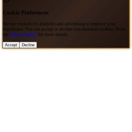
Cookie Preferences
We use cookies for analytics and advertising to improve your
experience. You can accept or decline non-essential cookies. Read
our
Privacy Policy
for more details.
Accept
Decline