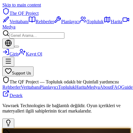
Skip to main content
The QF Project
Veritabanı
Rehberler
Planlayıcı
Topluluk
Harita
Medya
Giriş
Kayıt Ol
Support Us
The QF Project — Topluluk odaklı bir Quinfall yardımcısı
Rehberler
Veritabanı
Planlayıcı
Topluluk
Harita
Medya
About
FAQ
Guide
Destek
Vawraek Technologies ile bağlantılı değildir. Oyun içerikleri ve
materyalleri ilgili sahiplerinin ticari markalarıdır.