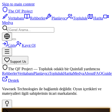
Skip to main content
The QF Project
Veritabanı
Rehberler
Planlayıcı
Topluluk
Harita
Medya
Giriş
Kayıt Ol
Support Us
The QF Project — Topluluk odaklı bir Quinfall yardımcısı
Rehberler
Veritabanı
Planlayıcı
Topluluk
Harita
Medya
About
FAQ
Guide
Destek
Vawraek Technologies ile bağlantılı değildir. Oyun içerikleri ve
materyalleri ilgili sahiplerinin ticari markalarıdır.