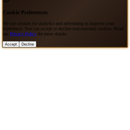
Cookie Preferences
We use cookies for analytics and advertising to improve your
experience. You can accept or decline non-essential cookies. Read
our
Privacy Policy
for more details.
Accept
Decline