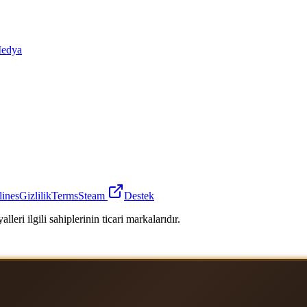
edya
lines
Gizlilik
Terms
Steam
Destek
leri ilgili sahiplerinin ticari markalarıdır.