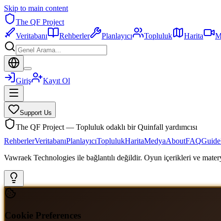
Skip to main content
The QF Project
Veritabanı
Rehberler
Planlayıcı
Topluluk
Harita
M
Giriş
Kayıt Ol
Support Us
The QF Project — Topluluk odaklı bir Quinfall yardımcısı
Rehberler
Veritabanı
Planlayıcı
Topluluk
Harita
Medya
About
FAQ
Guide
Vawraek Technologies ile bağlantılı değildir. Oyun içerikleri ve materyal
Cookie Preferences