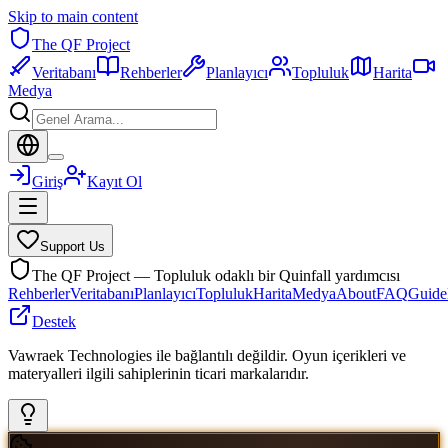
Skip to main content
The QF Project
Veritabanı
Rehberler
Planlayıcı
Topluluk
Harita
Medya
Giriş
Kayıt Ol
Support Us
The QF Project — Topluluk odaklı bir Quinfall yardımcısı
Rehberler
Veritabanı
Planlayıcı
Topluluk
Harita
Medya
About
FAQ
Guide
Destek
Vawraek Technologies ile bağlantılı değildir. Oyun içerikleri ve
materyalleri ilgili sahiplerinin ticari markalarıdır.