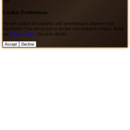
Cookie Preferences
We use cookies for analytics and advertising to improve your
experience. You can accept or decline non-essential cookies. Read
our
Privacy Policy
for more details.
Accept
Decline