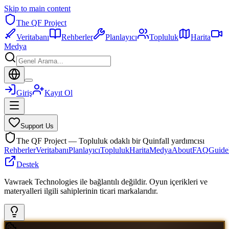
Skip to main content
The QF Project
Veritabanı
Rehberler
Planlayıcı
Topluluk
Harita
Medya
Giriş
Kayıt Ol
Support Us
The QF Project — Topluluk odaklı bir Quinfall yardımcısı
Rehberler
Veritabanı
Planlayıcı
Topluluk
Harita
Medya
About
FAQ
Guide
Destek
Vawraek Technologies ile bağlantılı değildir. Oyun içerikleri ve
materyalleri ilgili sahiplerinin ticari markalarıdır.