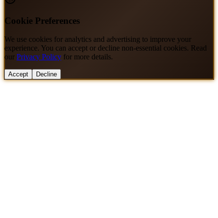
Cookie Preferences
We use cookies for analytics and advertising to improve your
experience. You can accept or decline non-essential cookies. Read
our
Privacy Policy
for more details.
Accept
Decline