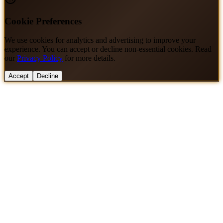
Cookie Preferences
We use cookies for analytics and advertising to improve your
experience. You can accept or decline non-essential cookies. Read
our
Privacy Policy
for more details.
Accept
Decline