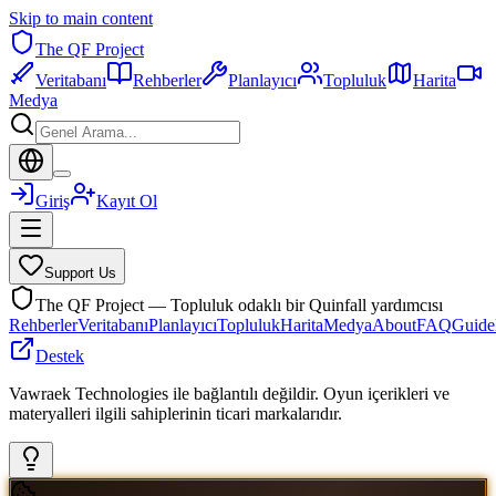
Skip to main content
The QF Project
Veritabanı
Rehberler
Planlayıcı
Topluluk
Harita
Medya
Giriş
Kayıt Ol
Support Us
The QF Project — Topluluk odaklı bir Quinfall yardımcısı
Rehberler
Veritabanı
Planlayıcı
Topluluk
Harita
Medya
About
FAQ
Guide
Destek
Vawraek Technologies ile bağlantılı değildir. Oyun içerikleri ve
materyalleri ilgili sahiplerinin ticari markalarıdır.