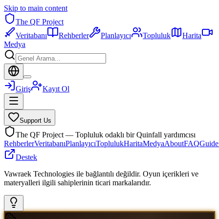
Skip to main content
The QF Project
Veritabanı
Rehberler
Planlayıcı
Topluluk
Harita
Medya
Giriş
Kayıt Ol
Support Us
The QF Project — Topluluk odaklı bir Quinfall yardımcısı
Rehberler
Veritabanı
Planlayıcı
Topluluk
Harita
Medya
About
FAQ
Guide
Destek
Vawraek Technologies ile bağlantılı değildir. Oyun içerikleri ve
materyalleri ilgili sahiplerinin ticari markalarıdır.