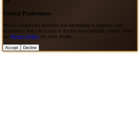
Cookie Preferences
We use cookies for analytics and advertising to improve your
experience. You can accept or decline non-essential cookies. Read
our
Privacy Policy
for more details.
Accept
Decline