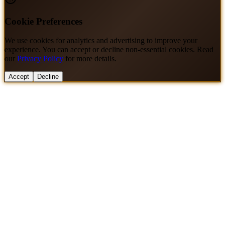
Cookie Preferences
We use cookies for analytics and advertising to improve your
experience. You can accept or decline non-essential cookies. Read
our
Privacy Policy
for more details.
Accept
Decline