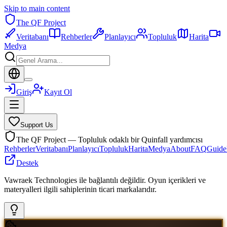
Skip to main content
The QF Project
Veritabanı
Rehberler
Planlayıcı
Topluluk
Harita
Medya
Giriş
Kayıt Ol
Support Us
The QF Project — Topluluk odaklı bir Quinfall yardımcısı
Rehberler
Veritabanı
Planlayıcı
Topluluk
Harita
Medya
About
FAQ
Guide
Destek
Vawraek Technologies ile bağlantılı değildir. Oyun içerikleri ve
materyalleri ilgili sahiplerinin ticari markalarıdır.