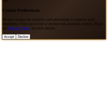
Cookie Preferences
We use cookies for analytics and advertising to improve your
experience. You can accept or decline non-essential cookies. Read
our
Privacy Policy
for more details.
Accept
Decline