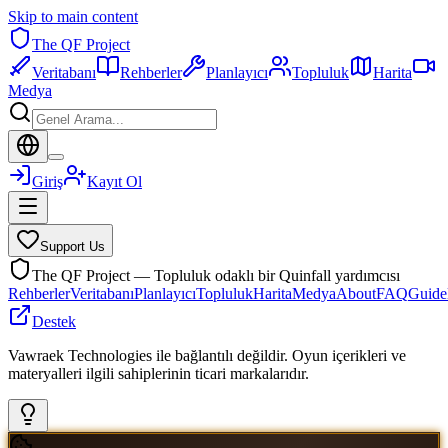
Skip to main content
The QF Project
Veritabanı
Rehberler
Planlayıcı
Topluluk
Harita
Medya
Giriş
Kayıt Ol
Support Us
The QF Project — Topluluk odaklı bir Quinfall yardımcısı
Rehberler
Veritabanı
Planlayıcı
Topluluk
Harita
Medya
About
FAQ
Guide
Destek
Vawraek Technologies ile bağlantılı değildir. Oyun içerikleri ve
materyalleri ilgili sahiplerinin ticari markalarıdır.