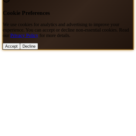
Cookie Preferences
We use cookies for analytics and advertising to improve your
experience. You can accept or decline non-essential cookies. Read
our
Privacy Policy
for more details.
Accept
Decline