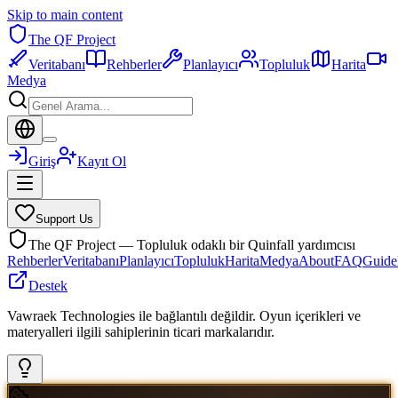
Skip to main content
The QF Project
Veritabanı
Rehberler
Planlayıcı
Topluluk
Harita
Medya
Giriş
Kayıt Ol
Support Us
The QF Project — Topluluk odaklı bir Quinfall yardımcısı
Rehberler
Veritabanı
Planlayıcı
Topluluk
Harita
Medya
About
FAQ
Guide
Destek
Vawraek Technologies ile bağlantılı değildir. Oyun içerikleri ve
materyalleri ilgili sahiplerinin ticari markalarıdır.