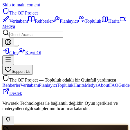
Skip to main content
The QF Project
Veritabanı
Rehberler
Planlayıcı
Topluluk
Harita
Medya
Giriş
Kayıt Ol
Support Us
The QF Project — Topluluk odaklı bir Quinfall yardımcısı
Rehberler
Veritabanı
Planlayıcı
Topluluk
Harita
Medya
About
FAQ
Guide
Destek
Vawraek Technologies ile bağlantılı değildir. Oyun içerikleri ve
materyalleri ilgili sahiplerinin ticari markalarıdır.