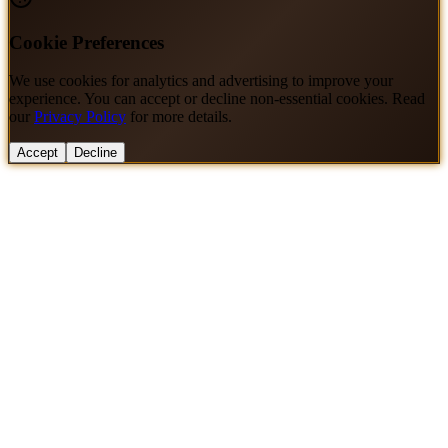
Cookie Preferences
We use cookies for analytics and advertising to improve your
experience. You can accept or decline non-essential cookies. Read
our
Privacy Policy
for more details.
Accept
Decline