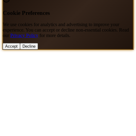
Cookie Preferences
We use cookies for analytics and advertising to improve your
experience. You can accept or decline non-essential cookies. Read
our
Privacy Policy
for more details.
Accept
Decline