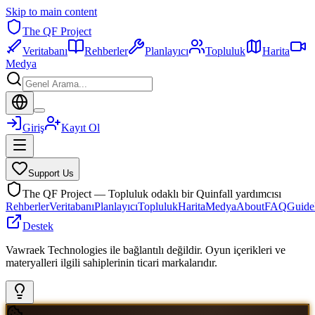
Skip to main content
The QF Project
Veritabanı
Rehberler
Planlayıcı
Topluluk
Harita
Medya
Giriş
Kayıt Ol
Support Us
The QF Project — Topluluk odaklı bir Quinfall yardımcısı
Rehberler
Veritabanı
Planlayıcı
Topluluk
Harita
Medya
About
FAQ
Guide
Destek
Vawraek Technologies ile bağlantılı değildir. Oyun içerikleri ve
materyalleri ilgili sahiplerinin ticari markalarıdır.