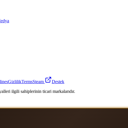
edya
lines
Gizlilik
Terms
Steam
Destek
leri ilgili sahiplerinin ticari markalarıdır.