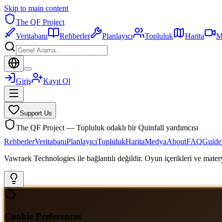
Skip to main content
The QF Project
Veritabanı
Rehberler
Planlayıcı
Topluluk
Harita
M
Giriş
Kayıt Ol
Support Us
The QF Project — Topluluk odaklı bir Quinfall yardımcısı
Rehberler
Veritabanı
Planlayıcı
Topluluk
Harita
Medya
About
FAQ
Guide
Vawraek Technologies ile bağlantılı değildir. Oyun içerikleri ve materyal
Cookie Preferences