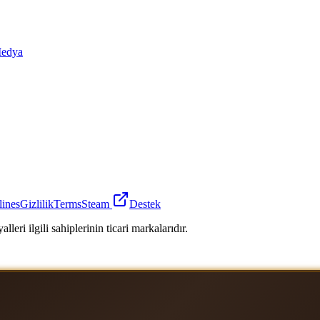
edya
lines
Gizlilik
Terms
Steam
Destek
leri ilgili sahiplerinin ticari markalarıdır.