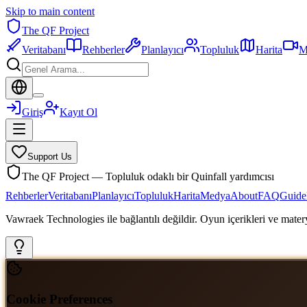
Skip to main content
The QF Project
Veritabanı
Rehberler
Planlayıcı
Topluluk
Harita
M
Giriş
Kayıt Ol
Support Us
The QF Project — Topluluk odaklı bir Quinfall yardımcısı
Rehberler
Veritabanı
Planlayıcı
Topluluk
Harita
Medya
About
FAQ
Guide
Vawraek Technologies ile bağlantılı değildir. Oyun içerikleri ve materyal
Cookie Preferences