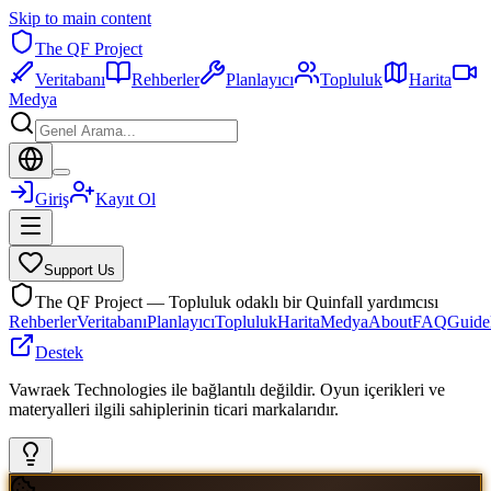
Skip to main content
The QF Project
Veritabanı
Rehberler
Planlayıcı
Topluluk
Harita
Medya
Giriş
Kayıt Ol
Support Us
The QF Project — Topluluk odaklı bir Quinfall yardımcısı
Rehberler
Veritabanı
Planlayıcı
Topluluk
Harita
Medya
About
FAQ
Guide
Destek
Vawraek Technologies ile bağlantılı değildir. Oyun içerikleri ve
materyalleri ilgili sahiplerinin ticari markalarıdır.