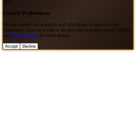
Cookie Preferences
We use cookies for analytics and advertising to improve your
experience. You can accept or decline non-essential cookies. Read
our
Privacy Policy
for more details.
Accept
Decline