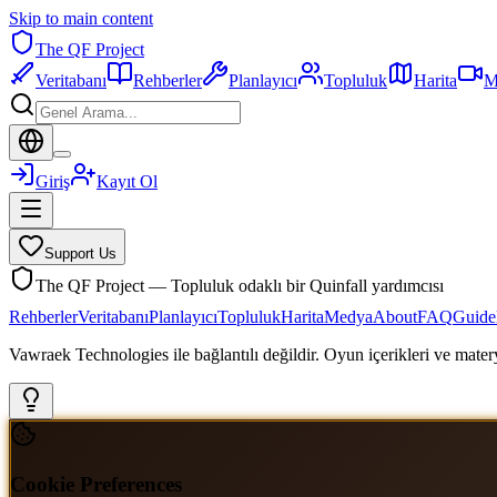
Skip to main content
The QF Project
Veritabanı
Rehberler
Planlayıcı
Topluluk
Harita
M
Giriş
Kayıt Ol
Support Us
The QF Project — Topluluk odaklı bir Quinfall yardımcısı
Rehberler
Veritabanı
Planlayıcı
Topluluk
Harita
Medya
About
FAQ
Guide
Vawraek Technologies ile bağlantılı değildir. Oyun içerikleri ve materyal
Cookie Preferences