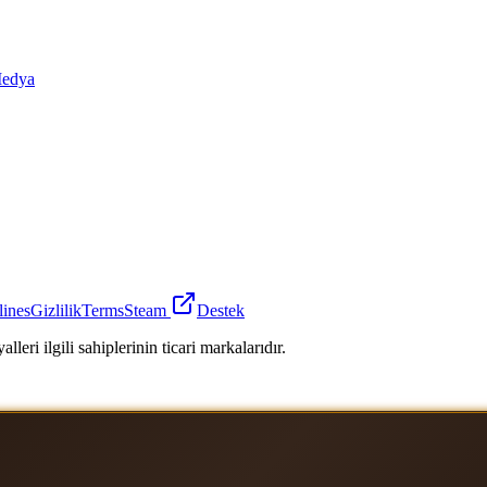
edya
lines
Gizlilik
Terms
Steam
Destek
leri ilgili sahiplerinin ticari markalarıdır.