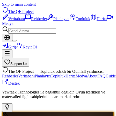
Skip to main content
The QF Project
Veritabanı
Rehberler
Planlayıcı
Topluluk
Harita
Medya
Giriş
Kayıt Ol
Support Us
The QF Project — Topluluk odaklı bir Quinfall yardımcısı
Rehberler
Veritabanı
Planlayıcı
Topluluk
Harita
Medya
About
FAQ
Guide
Destek
Vawraek Technologies ile bağlantılı değildir. Oyun içerikleri ve
materyalleri ilgili sahiplerinin ticari markalarıdır.