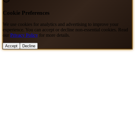
Cookie Preferences
We use cookies for analytics and advertising to improve your
experience. You can accept or decline non-essential cookies. Read
our
Privacy Policy
for more details.
Accept
Decline