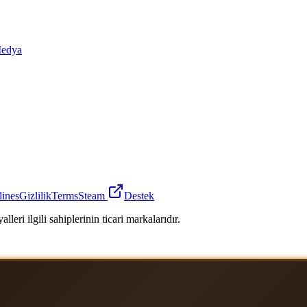
edya
lines
Gizlilik
Terms
Steam
Destek
leri ilgili sahiplerinin ticari markalarıdır.