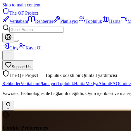
Skip to main content
The QF Project
Veritabanı
Rehberler
Planlayıcı
Topluluk
Harita
M
Giriş
Kayıt Ol
Support Us
The QF Project — Topluluk odaklı bir Quinfall yardımcısı
Rehberler
Veritabanı
Planlayıcı
Topluluk
Harita
Medya
About
FAQ
Guide
Vawraek Technologies ile bağlantılı değildir. Oyun içerikleri ve materyal
Cookie Preferences