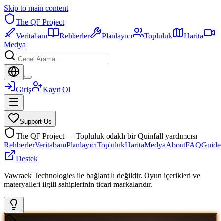
Skip to main content
The QF Project
Veritabanı
Rehberler
Planlayıcı
Topluluk
Harita
Medya
Giriş
Kayıt Ol
Support Us
The QF Project — Topluluk odaklı bir Quinfall yardımcısı
Rehberler
Veritabanı
Planlayıcı
Topluluk
Harita
Medya
About
FAQ
Guide
Destek
Vawraek Technologies ile bağlantılı değildir. Oyun içerikleri ve
materyalleri ilgili sahiplerinin ticari markalarıdır.