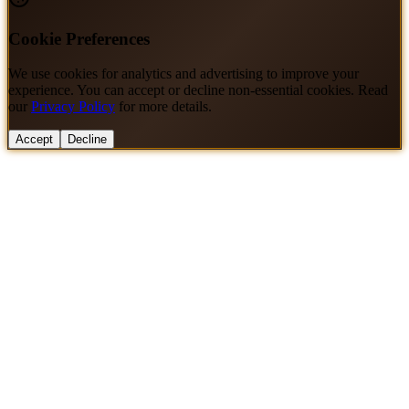
Cookie Preferences
We use cookies for analytics and advertising to improve your
experience. You can accept or decline non-essential cookies. Read
our
Privacy Policy
for more details.
Accept
Decline