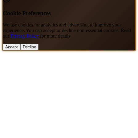
Cookie Preferences
We use cookies for analytics and advertising to improve your
experience. You can accept or decline non-essential cookies. Read
our
Privacy Policy
for more details.
Accept
Decline