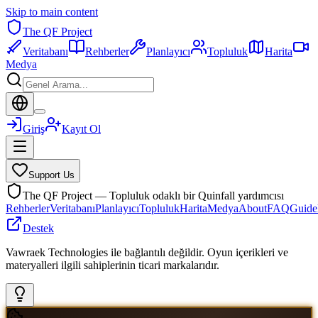
Skip to main content
The QF Project
Veritabanı
Rehberler
Planlayıcı
Topluluk
Harita
Medya
Giriş
Kayıt Ol
Support Us
The QF Project — Topluluk odaklı bir Quinfall yardımcısı
Rehberler
Veritabanı
Planlayıcı
Topluluk
Harita
Medya
About
FAQ
Guide
Destek
Vawraek Technologies ile bağlantılı değildir. Oyun içerikleri ve
materyalleri ilgili sahiplerinin ticari markalarıdır.