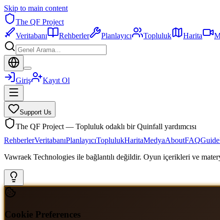
Skip to main content
The QF Project
Veritabanı
Rehberler
Planlayıcı
Topluluk
Harita
M
Giriş
Kayıt Ol
Support Us
The QF Project — Topluluk odaklı bir Quinfall yardımcısı
Rehberler
Veritabanı
Planlayıcı
Topluluk
Harita
Medya
About
FAQ
Guide
Vawraek Technologies ile bağlantılı değildir. Oyun içerikleri ve materyal
Cookie Preferences