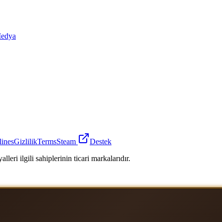
edya
lines
Gizlilik
Terms
Steam
Destek
leri ilgili sahiplerinin ticari markalarıdır.