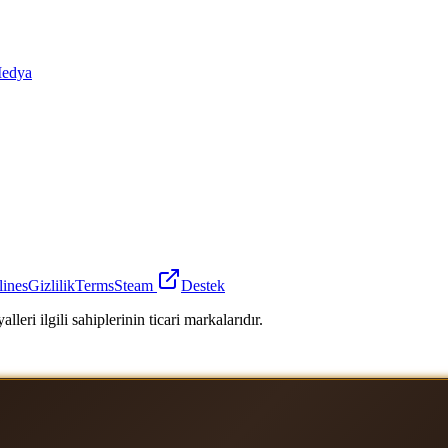
edya
lines
Gizlilik
Terms
Steam
Destek
leri ilgili sahiplerinin ticari markalarıdır.