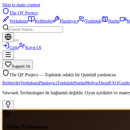
Skip to main content
The QF Project
Veritabanı
Rehberler
Planlayıcı
Topluluk
Harita
M
Giriş
Kayıt Ol
Support Us
The QF Project — Topluluk odaklı bir Quinfall yardımcısı
Rehberler
Veritabanı
Planlayıcı
Topluluk
Harita
Medya
About
FAQ
Guide
Vawraek Technologies ile bağlantılı değildir. Oyun içerikleri ve materyal
Cookie Preferences