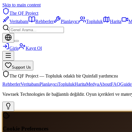
Skip to main content
The QF Project
Veritabanı
Rehberler
Planlayıcı
Topluluk
Harita
M
Giriş
Kayıt Ol
Support Us
The QF Project — Topluluk odaklı bir Quinfall yardımcısı
Rehberler
Veritabanı
Planlayıcı
Topluluk
Harita
Medya
About
FAQ
Guide
Vawraek Technologies ile bağlantılı değildir. Oyun içerikleri ve materyal
Cookie Preferences