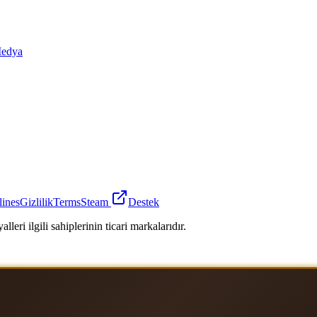
edya
lines
Gizlilik
Terms
Steam
Destek
leri ilgili sahiplerinin ticari markalarıdır.