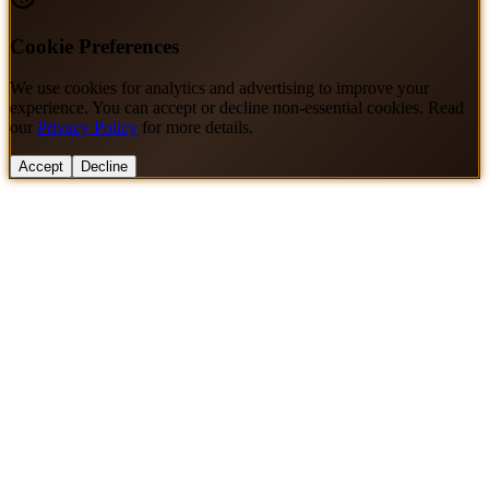
Cookie Preferences
We use cookies for analytics and advertising to improve your
experience. You can accept or decline non-essential cookies. Read
our
Privacy Policy
for more details.
Accept
Decline