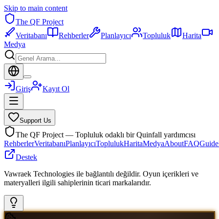
Skip to main content
The QF Project
Veritabanı
Rehberler
Planlayıcı
Topluluk
Harita
Medya
Giriş
Kayıt Ol
Support Us
The QF Project — Topluluk odaklı bir Quinfall yardımcısı
Rehberler
Veritabanı
Planlayıcı
Topluluk
Harita
Medya
About
FAQ
Guide
Destek
Vawraek Technologies ile bağlantılı değildir. Oyun içerikleri ve
materyalleri ilgili sahiplerinin ticari markalarıdır.