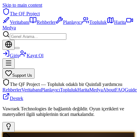
Skip to main content
The QF Project
Veritabanı
Rehberler
Planlayıcı
Topluluk
Harita
Medya
Giriş
Kayıt Ol
Support Us
The QF Project — Topluluk odaklı bir Quinfall yardımcısı
Rehberler
Veritabanı
Planlayıcı
Topluluk
Harita
Medya
About
FAQ
Guide
Destek
Vawraek Technologies ile bağlantılı değildir. Oyun içerikleri ve
materyalleri ilgili sahiplerinin ticari markalarıdır.