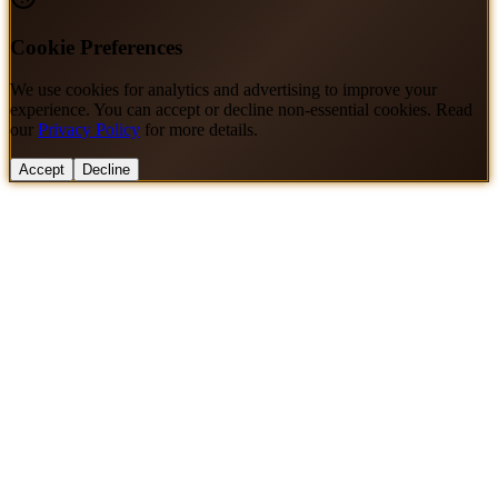
Cookie Preferences
We use cookies for analytics and advertising to improve your
experience. You can accept or decline non-essential cookies. Read
our
Privacy Policy
for more details.
Accept
Decline