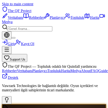
Skip to main content
The QF Project
Veritabanı
Rehberler
Planlayıcı
Topluluk
Harita
Medya
Giriş
Kayıt Ol
Support Us
The QF Project — Topluluk odaklı bir Quinfall yardımcısı
Rehberler
Veritabanı
Planlayıcı
Topluluk
Harita
Medya
About
FAQ
Guide
Destek
Vawraek Technologies ile bağlantılı değildir. Oyun içerikleri ve
materyalleri ilgili sahiplerinin ticari markalarıdır.