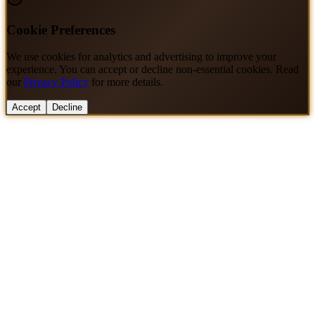
Cookie Preferences
We use cookies for analytics and advertising to improve your
experience. You can accept or decline non-essential cookies. Read
our
Privacy Policy
for more details.
Accept
Decline