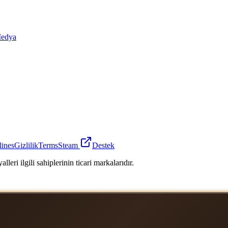
edya
lines
Gizlilik
Terms
Steam
Destek
leri ilgili sahiplerinin ticari markalarıdır.