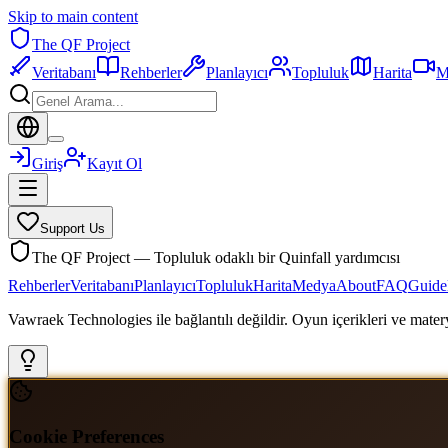
Skip to main content
The QF Project
Veritabanı
Rehberler
Planlayıcı
Topluluk
Harita
M
Giriş
Kayıt Ol
Support Us
The QF Project — Topluluk odaklı bir Quinfall yardımcısı
Rehberler
Veritabanı
Planlayıcı
Topluluk
Harita
Medya
About
FAQ
Guide
Vawraek Technologies ile bağlantılı değildir. Oyun içerikleri ve materyal
Cookie Preferences