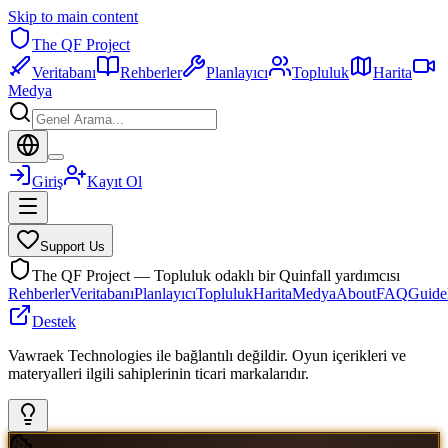
Skip to main content
The QF Project
Veritabanı
Rehberler
Planlayıcı
Topluluk
Harita
Medya
Giriş
Kayıt Ol
Support Us
The QF Project — Topluluk odaklı bir Quinfall yardımcısı
Rehberler
Veritabanı
Planlayıcı
Topluluk
Harita
Medya
About
FAQ
Guide
Destek
Vawraek Technologies ile bağlantılı değildir. Oyun içerikleri ve
materyalleri ilgili sahiplerinin ticari markalarıdır.