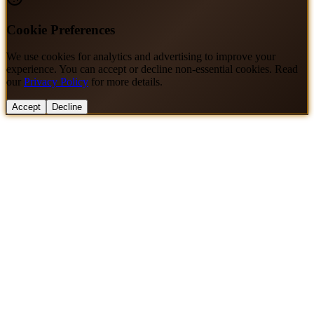
Cookie Preferences
We use cookies for analytics and advertising to improve your
experience. You can accept or decline non-essential cookies. Read
our
Privacy Policy
for more details.
Accept
Decline