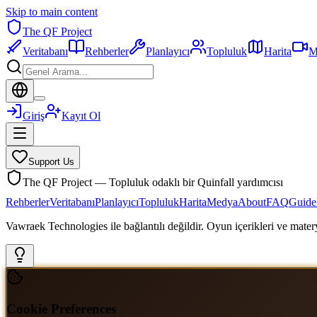
Skip to main content
The QF Project
Veritabanı
Rehberler
Planlayıcı
Topluluk
Harita
M
Giriş
Kayıt Ol
Support Us
The QF Project — Topluluk odaklı bir Quinfall yardımcısı
Rehberler
Veritabanı
Planlayıcı
Topluluk
Harita
Medya
About
FAQ
Guide
Vawraek Technologies ile bağlantılı değildir. Oyun içerikleri ve materyal
Cookie Preferences