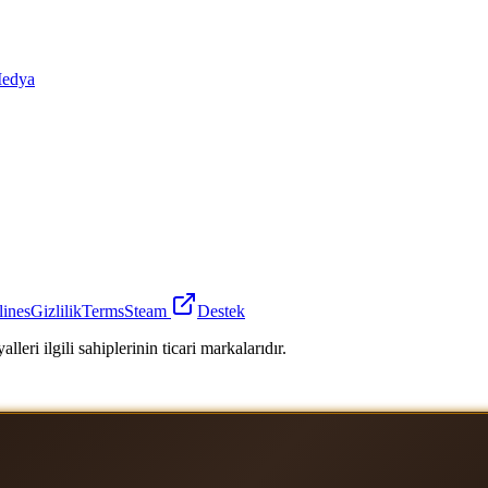
edya
lines
Gizlilik
Terms
Steam
Destek
leri ilgili sahiplerinin ticari markalarıdır.