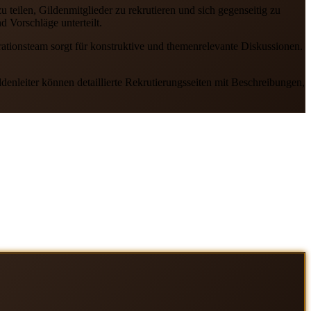
eilen, Gildenmitglieder zu rekrutieren und sich gegenseitig zu
 Vorschläge unterteilt.
rationsteam sorgt für konstruktive und themenrelevante Diskussionen.
enleiter können detaillierte Rekrutierungsseiten mit Beschreibungen,