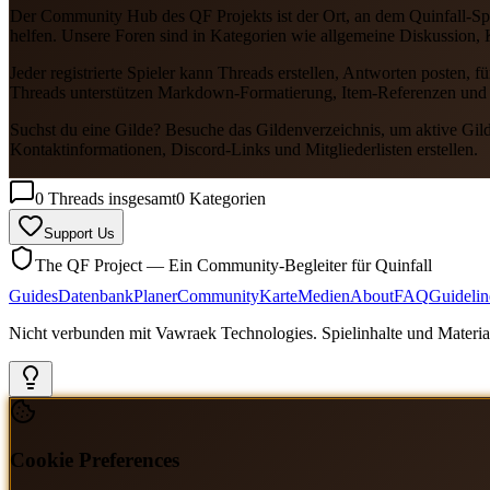
Der Community Hub des QF Projekts ist der Ort, an dem Quinfall-Spi
helfen. Unsere Foren sind in Kategorien wie allgemeine Diskussion, K
Jeder registrierte Spieler kann Threads erstellen, Antworten posten,
Threads unterstützen Markdown-Formatierung, Item-Referenzen und
Suchst du eine Gilde? Besuche das Gildenverzeichnis, um aktive Gild
Kontaktinformationen, Discord-Links und Mitgliederlisten erstellen.
0 Threads insgesamt
0 Kategorien
Support Us
The QF Project — Ein Community-Begleiter für Quinfall
Guides
Datenbank
Planer
Community
Karte
Medien
About
FAQ
Guidelin
Nicht verbunden mit Vawraek Technologies. Spielinhalte und Material
Cookie Preferences