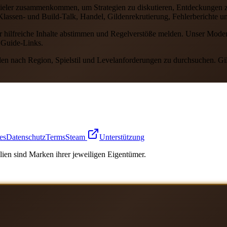
eler zusammenkommen, um Strategien zu diskutieren, Entdeckungen zu t
lassen- und Build-Talk, Handel, Gildenrekrutierung, Fehlerberichte und
 für hilfreiche Inhalte abstimmen und Regelverstöße melden. Unser Mode
 Guide-Links.
en nach Region, Spielstil und Levelanforderungen zu durchsuchen. Gild
es
Datenschutz
Terms
Steam
Unterstützung
ien sind Marken ihrer jeweiligen Eigentümer.