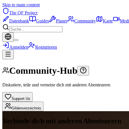
Skip to main content
The QF Project
Datenbank
Guides
Planer
Community
Karte
Medi
Anmelden
Registrieren
Community-Hub
Diskutiere, teile und vernetze dich mit anderen Abenteurern
Support Us
Gildenverzeichnis
Verbinde dich mit anderen Abenteurern