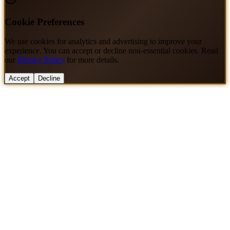
Cookie Preferences
We use cookies for analytics and advertising to improve your
experience. You can accept or decline non-essential cookies. Read
our
Privacy Policy
for more details.
Accept
Decline