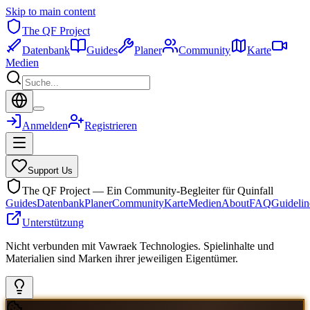
Skip to main content
The QF Project
Datenbank
Guides
Planer
Community
Karte
Medien
Anmelden
Registrieren
Support Us
The QF Project — Ein Community-Begleiter für Quinfall
Guides
Datenbank
Planer
Community
Karte
Medien
About
FAQ
Guidelin
Unterstützung
Nicht verbunden mit Vawraek Technologies. Spielinhalte und
Materialien sind Marken ihrer jeweiligen Eigentümer.