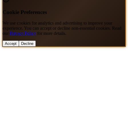
Cookie Preferences
We use cookies for analytics and advertising to improve your
experience. You can accept or decline non-essential cookies. Read
our
Privacy Policy
for more details.
Accept
Decline