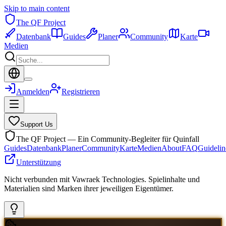
Skip to main content
The QF Project
Datenbank
Guides
Planer
Community
Karte
Medien
Anmelden
Registrieren
Support Us
The QF Project — Ein Community-Begleiter für Quinfall
Guides
Datenbank
Planer
Community
Karte
Medien
About
FAQ
Guidelin
Unterstützung
Nicht verbunden mit Vawraek Technologies. Spielinhalte und
Materialien sind Marken ihrer jeweiligen Eigentümer.