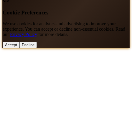
Cookie Preferences
We use cookies for analytics and advertising to improve your
experience. You can accept or decline non-essential cookies. Read
our
Privacy Policy
for more details.
Accept
Decline