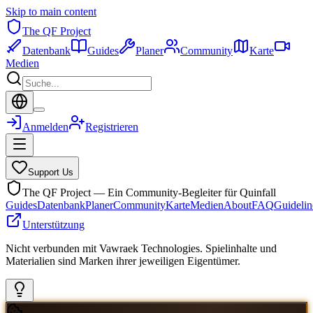
Skip to main content
The QF Project
Datenbank
Guides
Planer
Community
Karte
Medien
Anmelden
Registrieren
Support Us
The QF Project — Ein Community-Begleiter für Quinfall
Guides
Datenbank
Planer
Community
Karte
Medien
About
FAQ
Guidelin
Unterstützung
Nicht verbunden mit Vawraek Technologies. Spielinhalte und
Materialien sind Marken ihrer jeweiligen Eigentümer.