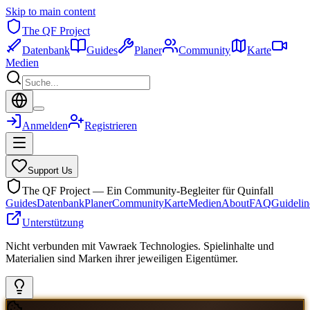
Skip to main content
The QF Project
Datenbank
Guides
Planer
Community
Karte
Medien
Anmelden
Registrieren
Support Us
The QF Project — Ein Community-Begleiter für Quinfall
Guides
Datenbank
Planer
Community
Karte
Medien
About
FAQ
Guidelin
Unterstützung
Nicht verbunden mit Vawraek Technologies. Spielinhalte und
Materialien sind Marken ihrer jeweiligen Eigentümer.