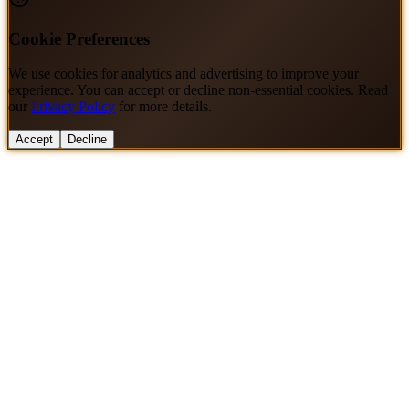
Cookie Preferences
We use cookies for analytics and advertising to improve your
experience. You can accept or decline non-essential cookies. Read
our
Privacy Policy
for more details.
Accept
Decline