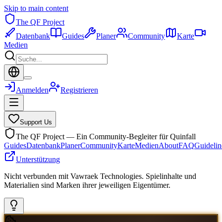
Skip to main content
The QF Project
Datenbank
Guides
Planer
Community
Karte
Medien
Anmelden
Registrieren
Support Us
The QF Project — Ein Community-Begleiter für Quinfall
Guides
Datenbank
Planer
Community
Karte
Medien
About
FAQ
Guidelin
Unterstützung
Nicht verbunden mit Vawraek Technologies. Spielinhalte und
Materialien sind Marken ihrer jeweiligen Eigentümer.