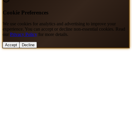
Cookie Preferences
We use cookies for analytics and advertising to improve your
experience. You can accept or decline non-essential cookies. Read
our
Privacy Policy
for more details.
Accept
Decline