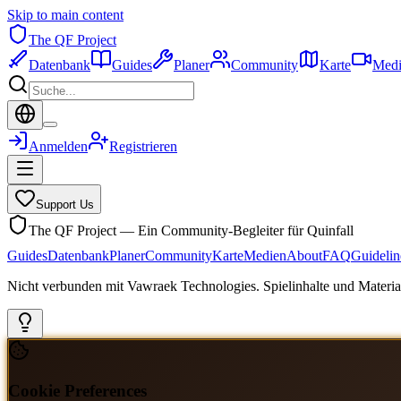
Skip to main content
The QF Project
Datenbank
Guides
Planer
Community
Karte
Medi
Anmelden
Registrieren
Support Us
The QF Project — Ein Community-Begleiter für Quinfall
Guides
Datenbank
Planer
Community
Karte
Medien
About
FAQ
Guidelin
Nicht verbunden mit Vawraek Technologies. Spielinhalte und Material
Cookie Preferences