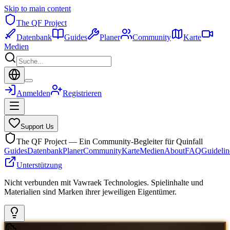
Skip to main content
The QF Project
Datenbank
Guides
Planer
Community
Karte
Medien
Anmelden
Registrieren
Support Us
The QF Project — Ein Community-Begleiter für Quinfall
Guides
Datenbank
Planer
Community
Karte
Medien
About
FAQ
Guidelin
Unterstützung
Nicht verbunden mit Vawraek Technologies. Spielinhalte und
Materialien sind Marken ihrer jeweiligen Eigentümer.