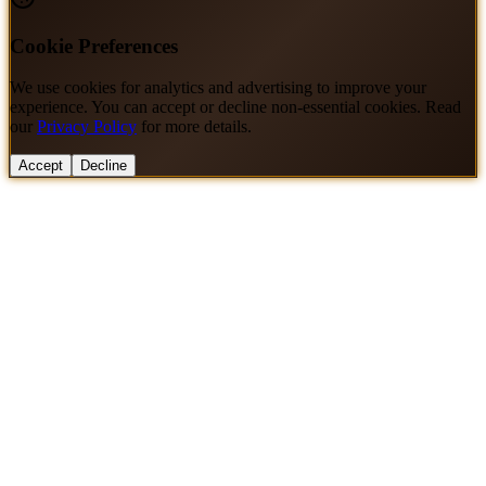
Cookie Preferences
We use cookies for analytics and advertising to improve your
experience. You can accept or decline non-essential cookies. Read
our
Privacy Policy
for more details.
Accept
Decline