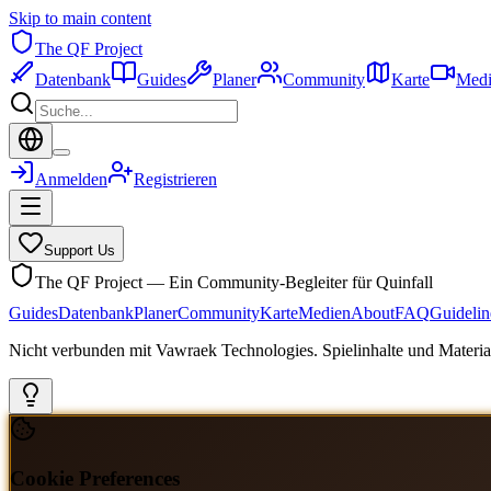
Skip to main content
The QF Project
Datenbank
Guides
Planer
Community
Karte
Medi
Anmelden
Registrieren
Support Us
The QF Project — Ein Community-Begleiter für Quinfall
Guides
Datenbank
Planer
Community
Karte
Medien
About
FAQ
Guidelin
Nicht verbunden mit Vawraek Technologies. Spielinhalte und Material
Cookie Preferences