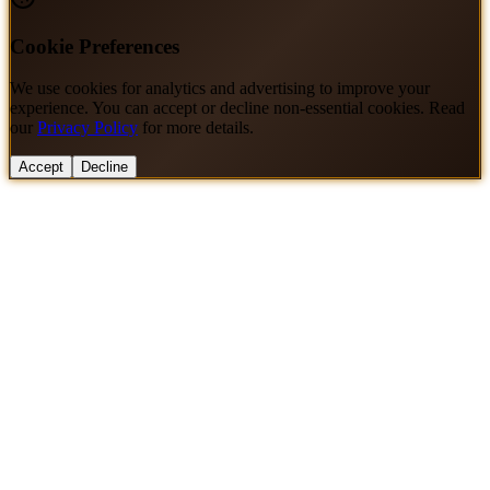
Cookie Preferences
We use cookies for analytics and advertising to improve your
experience. You can accept or decline non-essential cookies. Read
our
Privacy Policy
for more details.
Accept
Decline