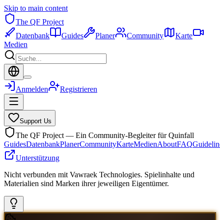
Skip to main content
The QF Project
Datenbank
Guides
Planer
Community
Karte
Medien
Anmelden
Registrieren
Support Us
The QF Project — Ein Community-Begleiter für Quinfall
Guides
Datenbank
Planer
Community
Karte
Medien
About
FAQ
Guidelin
Unterstützung
Nicht verbunden mit Vawraek Technologies. Spielinhalte und
Materialien sind Marken ihrer jeweiligen Eigentümer.