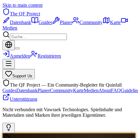
Skip to main content
The QF Project
Datenbank
Guides
Planer
Community
Karte
Medien
Anmelden
Registrieren
Support Us
The QF Project — Ein Community-Begleiter für Quinfall
Guides
Datenbank
Planer
Community
Karte
Medien
About
FAQ
Guidelin
Unterstützung
Nicht verbunden mit Vawraek Technologies. Spielinhalte und
Materialien sind Marken ihrer jeweiligen Eigentümer.