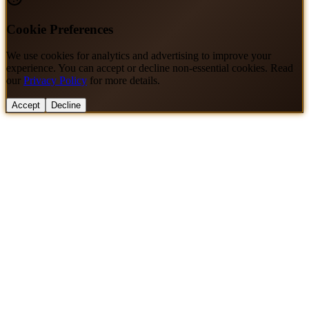
Cookie Preferences
We use cookies for analytics and advertising to improve your
experience. You can accept or decline non-essential cookies. Read
our
Privacy Policy
for more details.
Accept
Decline