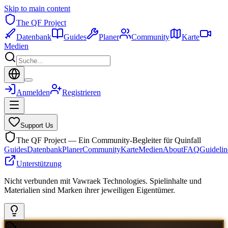
Skip to main content
The QF Project
Datenbank
Guides
Planer
Community
Karte
Medien
Anmelden
Registrieren
Support Us
The QF Project — Ein Community-Begleiter für Quinfall
Guides
Datenbank
Planer
Community
Karte
Medien
About
FAQ
Guidelin
Unterstützung
Nicht verbunden mit Vawraek Technologies. Spielinhalte und
Materialien sind Marken ihrer jeweiligen Eigentümer.