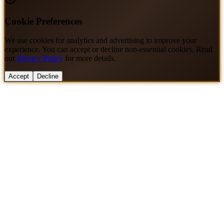
Cookie Preferences
We use cookies for analytics and advertising to improve your
experience. You can accept or decline non-essential cookies. Read
our
Privacy Policy
for more details.
Accept
Decline