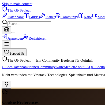
Skip to main content
The QF Project
Datenbank
Guides
Planer
Community
Karte
Medi
Anmelden
Registrieren
Support Us
The QF Project — Ein Community-Begleiter für Quinfall
Guides
Datenbank
Planer
Community
Karte
Medien
About
FAQ
Guidelin
Nicht verbunden mit Vawraek Technologies. Spielinhalte und Material
Cookie Preferences