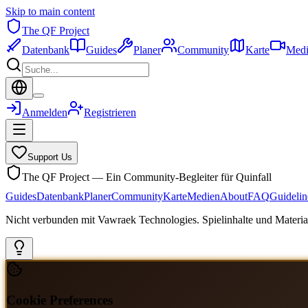
Skip to main content
The QF Project
Datenbank
Guides
Planer
Community
Karte
Medi
Anmelden
Registrieren
Support Us
The QF Project — Ein Community-Begleiter für Quinfall
Guides
Datenbank
Planer
Community
Karte
Medien
About
FAQ
Guidelin
Nicht verbunden mit Vawraek Technologies. Spielinhalte und Material
Cookie Preferences