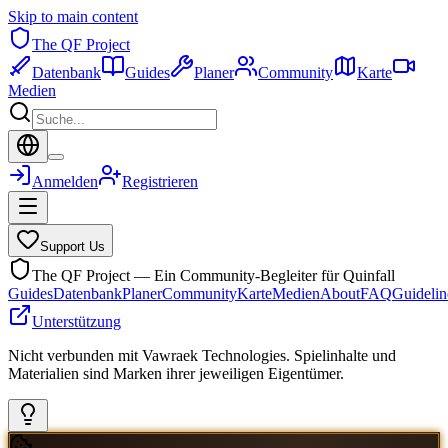
Skip to main content
The QF Project
Datenbank
Guides
Planer
Community
Karte
Medien
Anmelden
Registrieren
Support Us
The QF Project — Ein Community-Begleiter für Quinfall
Guides
Datenbank
Planer
Community
Karte
Medien
About
FAQ
Guidelin
Unterstützung
Nicht verbunden mit Vawraek Technologies. Spielinhalte und
Materialien sind Marken ihrer jeweiligen Eigentümer.