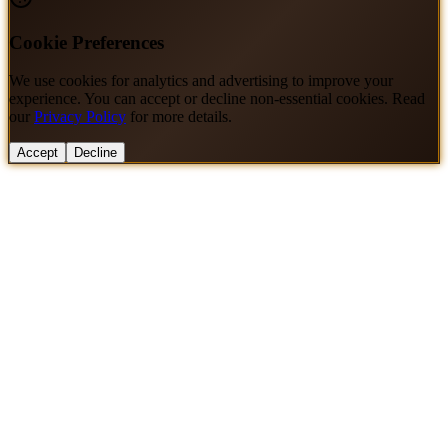
Cookie Preferences
We use cookies for analytics and advertising to improve your
experience. You can accept or decline non-essential cookies. Read
our
Privacy Policy
for more details.
Accept
Decline